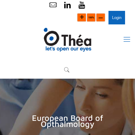
Login
European Board of
Opthalmology