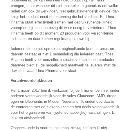
onderdeel is. Je kan een heel goed product op de markt
brengen, maar wanneer dit niet makkelijk in gebruik is om welke
reden dan ook (bijwerkingen/ niet gebruiksvriendelijk device) dan
krijgt het product nooit de erkenning die het verdient. Bij Théa
Pharma staat effectiviteit samen met gebruiksvriendelijkheid
voorop en zijn continu bezig dit waar nodig te verbeteren. Théa
Pharma heeft op dit moment 28 producten voor verschillende
indicaties en daar komen regelmatig nieuwe bij.
Iedereen die op het spreekuur oogheelkunde komt is uniek en
daarom bestaat er niet 1 behandeling die iedereen past. Théa
Pharma heeft voor eenzelfde indicatie verschillende producten,
daarmee biedt zij de mogelijkheid maatwerk te leveren met de
kwaliteit waar Thea Pharma voor staat.
Verantwoordelijkheden
Per 1 maart 2017 ben ik werkzaam bij de firma en ben hier onder
anderen verantwoordelijk voor de sales Glaucoom, AMD, droge
ogen en Blepharitis in Midden Nederland. Ik onderhoud daarbij
de contacten met de ziekenhuizen en ben deels verantwoordelijk
voor het organiseren van (wetenschappelijke) nascholingen. Er
leuk en afwisselend!
Oogheelkunde is voor mij helemaal nieuw, zelf ben ik niet