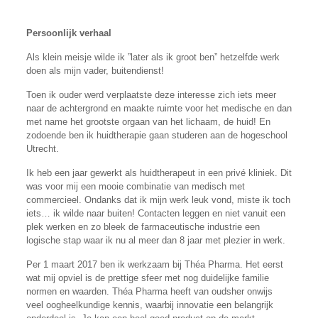
Persoonlijk verhaal
Als klein meisje wilde ik ”later als ik groot ben” hetzelfde werk
doen als mijn vader, buitendienst!
Toen ik ouder werd verplaatste deze interesse zich iets meer
naar de achtergrond en maakte ruimte voor het medische en dan
met name het grootste orgaan van het lichaam, de huid! En
zodoende ben ik huidtherapie gaan studeren aan de hogeschool
Utrecht.
Ik heb een jaar gewerkt als huidtherapeut in een privé kliniek. Dit
was voor mij een mooie combinatie van medisch met
commercieel. Ondanks dat ik mijn werk leuk vond, miste ik toch
iets… ik wilde naar buiten! Contacten leggen en niet vanuit een
plek werken en zo bleek de farmaceutische industrie een
logische stap waar ik nu al meer dan 8 jaar met plezier in werk.
Per 1 maart 2017 ben ik werkzaam bij Théa Pharma. Het eerst
wat mij opviel is de prettige sfeer met nog duidelijke familie
normen en waarden. Théa Pharma heeft van oudsher onwijs
veel oogheelkundige kennis, waarbij innovatie een belangrijk