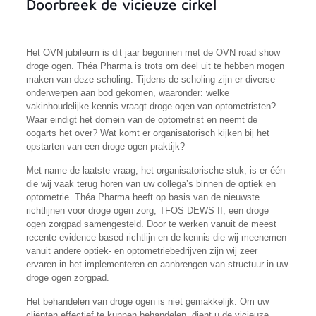
Doorbreek de vicieuze cirkel
Het OVN jubileum is dit jaar begonnen met de OVN road show
droge ogen. Théa Pharma is trots om deel uit te hebben mogen
maken van deze scholing. Tijdens de scholing zijn er diverse
onderwerpen aan bod gekomen, waaronder: welke
vakinhoudelijke kennis vraagt droge ogen van optometristen?
Waar eindigt het domein van de optometrist en neemt de
oogarts het over? Wat komt er organisatorisch kijken bij het
opstarten van een droge ogen praktijk?
Met name de laatste vraag, het organisatorische stuk, is er één
die wij vaak terug horen van uw collega’s binnen de optiek en
optometrie. Théa Pharma heeft op basis van de nieuwste
richtlijnen voor droge ogen zorg, TFOS DEWS II, een droge
ogen zorgpad samengesteld. Door te werken vanuit de meest
recente evidence-based richtlijn en de kennis die wij meenemen
vanuit andere optiek- en optometriebedrijven zijn wij zeer
ervaren in het implementeren en aanbrengen van structuur in uw
droge ogen zorgpad.
Het behandelen van droge ogen is niet gemakkelijk. Om uw
cliënten effectief te kunnen behandelen, dient u de vicieuze